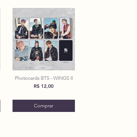
Photocards BTS - WINGS II
Preço
R$ 12,00
Comprar