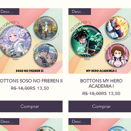
Descontão!
Descontão!
OTTONS SOSO NO FRIEREN II
BOTTONS MY HERO
Visualização rápida
Visualização rápida
ACADEMIA I
Preço normal
Preço promocional
R$ 18,00
R$ 13,50
Preço normal
Preço promoc
R$ 18,00
R$ 13,50
Comprar
Comprar
Descontão!
Descontão!