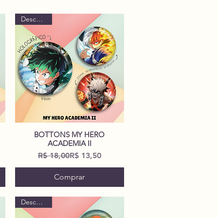
Descontão!
BOTTONS MY HERO
Visualização rápida
ACADEMIA II
ional
Preço normal
Preço promocional
R$ 18,00
R$ 13,50
Comprar
Descontão!