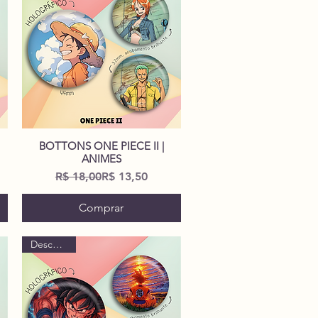
BOTTONS ONE PIECE II |
Visualização rápida
ANIMES
ional
Preço normal
Preço promocional
R$ 18,00
R$ 13,50
Comprar
Descontão!