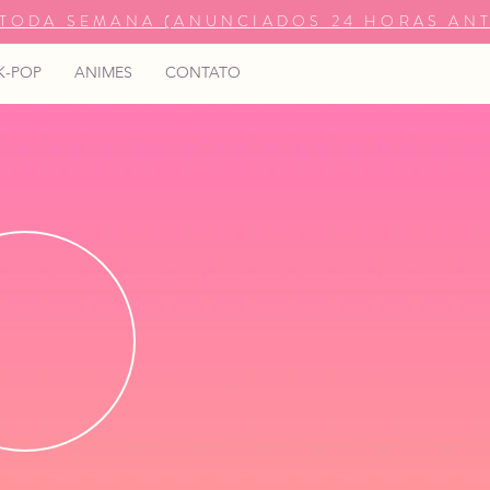
TODA SEMANA (ANUNCIADOS 24 HORAS ANT
K-POP
ANIMES
CONTATO
Kiri Ki Ki
MUITO ALÉM DE FÃ