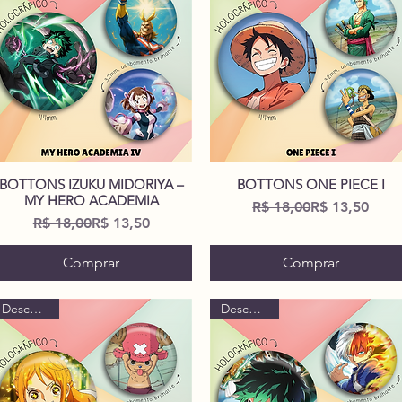
BOTTONS IZUKU MIDORIYA –
BOTTONS ONE PIECE I
Visualização rápida
Visualização rápida
MY HERO ACADEMIA
Preço normal
Preço promoc
R$ 18,00
R$ 13,50
Preço normal
Preço promocional
R$ 18,00
R$ 13,50
Comprar
Comprar
Descontão!
Descontão!