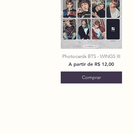
Photocards BTS - WINGS III
Preço promocional
A partir de
R$ 12,00
Comprar