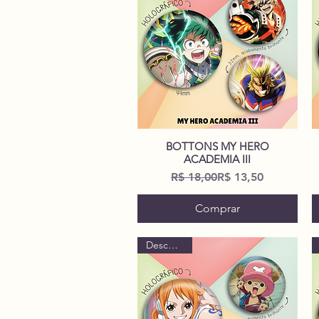
BOTTONS MY HERO
Visualização rápida
ACADEMIA III
Preço normal
Preço promocional
R$ 18,00
R$ 13,50
Comprar
Descontão!