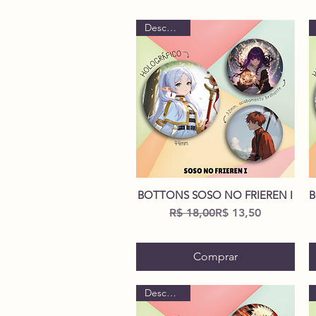
Descontão!
BOTTONS SOSO NO FRIEREN I
B
Visualização rápida
Preço normal
Preço promocional
R$ 18,00
R$ 13,50
Comprar
Descontão!