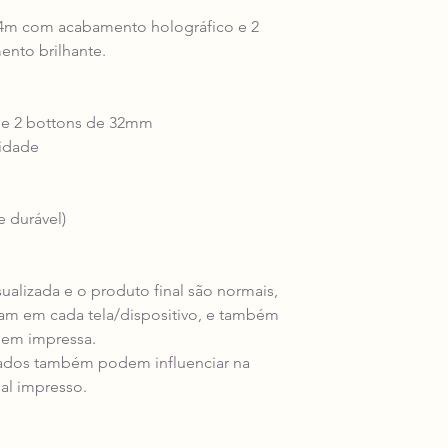
44m com acabamento holográfico e 2
nto brilhante.
 e 2 bottons de 32mm
lidade
e durável)
isualizada e o produto final são normais,
riam em cada tela/dispositivo, e também
gem impressa.
ados também podem influenciar na
al impresso.