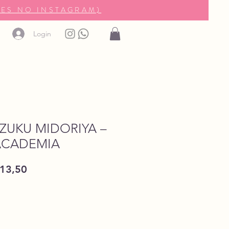
ES NO INSTAGRAM)
Login
ZUKU MIDORIYA –
ACADEMIA
ço
Preço
13,50
mal
promocional