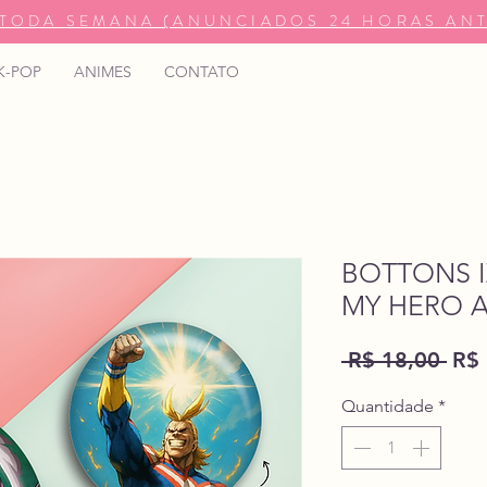
TODA SEMANA (ANUNCIADOS 24 HORAS ANT
K-POP
ANIMES
CONTATO
BOTTONS I
MY HERO 
Pre
 R$ 18,00 
R$ 
nor
Quantidade
*