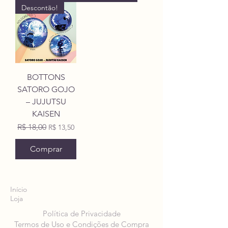
Descontão!
BOTTONS
SATORO GOJO
– JUJUTSU
KAISEN
Preço normal
Preço promocional
R$ 18,00
R$ 13,50
Comprar
Início
Loja
Política de Privacidade
Termos de Uso e Condições de Compra