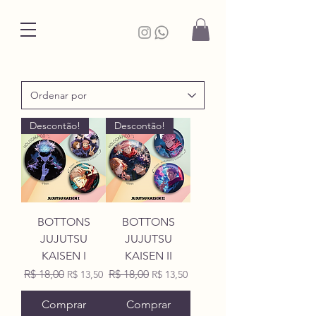
Descontão!
Descontão!
BOTTONS
BOTTONS
JUJUTSU
JUJUTSU
KAISEN I
KAISEN II
Preço normal
Preço promocional
Preço normal
Preço promocional
R$ 18,00
R$ 18,00
R$ 13,50
R$ 13,50
Comprar
Comprar