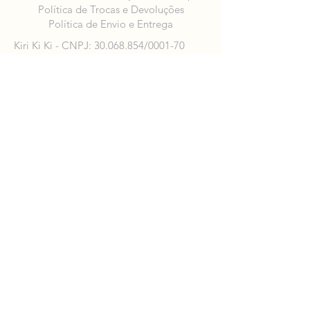
Política de Trocas e Devoluções
Política de Envio e Entrega
Kiri Ki Ki - CNPJ:
30.068.854
/0001-70
Campinas/SP
ola@kirikiki.com.br
Telefone: (19) 99990-8976
©2025 por Kiri Ki Ki