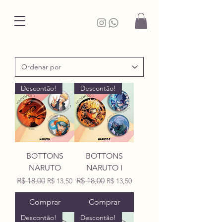
Descontão!
Descontão!
BOTTONS
BOTTONS
NARUTO
NARUTO I
Preço normal
Preço promocional
Preço normal
Preço promocional
R$ 18,00
R$ 18,00
R$ 13,50
R$ 13,50
Comprar
Comprar
Descontão!
Descontão!