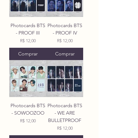
Photocards BTS
Photocards BTS
- PROOF III
- PROOF IV
Preço
Preço
R$ 12,00
R$ 12,00
Comprar
Comprar
Photocards BTS
Photocards BTS
- SOWOOZOO
- WE ARE
BULLETPROOF
Preço
R$ 12,00
Preço
R$ 12,00