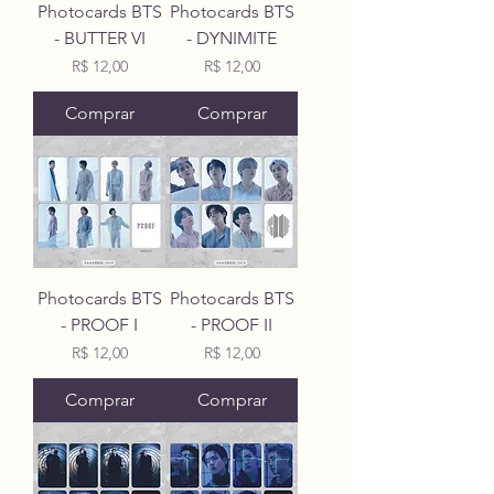
Photocards BTS
Photocards BTS
- BUTTER VI
- DYNIMITE
Preço
Preço
R$ 12,00
R$ 12,00
Comprar
Comprar
Photocards BTS
Photocards BTS
- PROOF I
- PROOF II
Preço
Preço
R$ 12,00
R$ 12,00
Comprar
Comprar