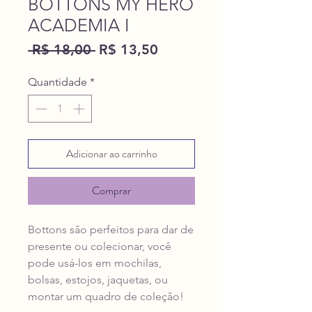
BOTTONS MY HERO
ACADEMIA I
Preço
Preço
 R$ 18,00 
R$ 13,50
normal
promocional
Quantidade
*
Adicionar ao carrinho
Comprar
Bottons são perfeitos para dar de
presente ou colecionar, você
pode usá-los em mochilas,
bolsas, estojos, jaquetas, ou
montar um quadro de coleção!