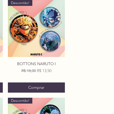
Descontão!
BOTTONS NARUTO I
ional
Preço normal
Preço promocional
R$ 18,00
R$ 13,50
Comprar
Descontão!