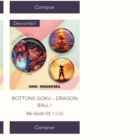
Comprar
Descontão!
BOTTONS GOKU – DRAGON
BALL I
ional
Preço normal
Preço promocional
R$ 18,00
R$ 13,50
Comprar