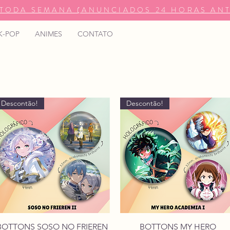
TODA SEMANA (ANUNCIADOS 24 HORAS ANT
K-POP
ANIMES
CONTATO
Descontão!
Descontão!
BOTTONS SOSO NO FRIEREN
BOTTONS MY HERO