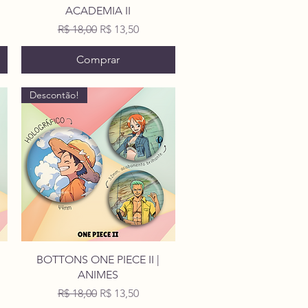
ACADEMIA II
ional
Preço normal
Preço promocional
R$ 18,00
R$ 13,50
Comprar
Descontão!
BOTTONS ONE PIECE II |
ANIMES
ional
Preço normal
Preço promocional
R$ 18,00
R$ 13,50