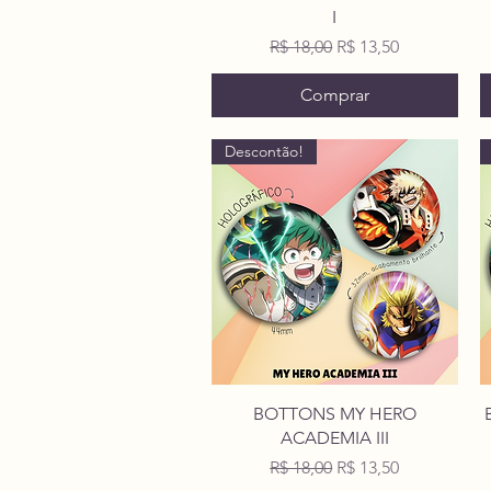
I
Preço normal
Preço promocional
R$ 18,00
R$ 13,50
Comprar
Descontão!
BOTTONS MY HERO
ACADEMIA III
Preço normal
Preço promocional
R$ 18,00
R$ 13,50