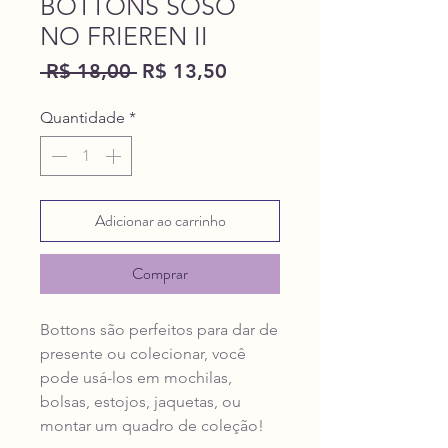
BOTTONS SOSO
NO FRIEREN II
Preço
Preço
 R$ 18,00 
R$ 13,50
normal
promocional
Quantidade
*
Adicionar ao carrinho
Comprar
Bottons são perfeitos para dar de
presente ou colecionar, você
pode usá-los em mochilas,
bolsas, estojos, jaquetas, ou
montar um quadro de coleção!