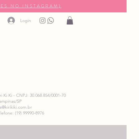
ES NO INSTAGRAM)
Login
ri Ki Ki - CNPJ: 30.068.854/0001-70
ampinas/SP
a@kirikiki.com.br
lefone: (19) 99990-8976