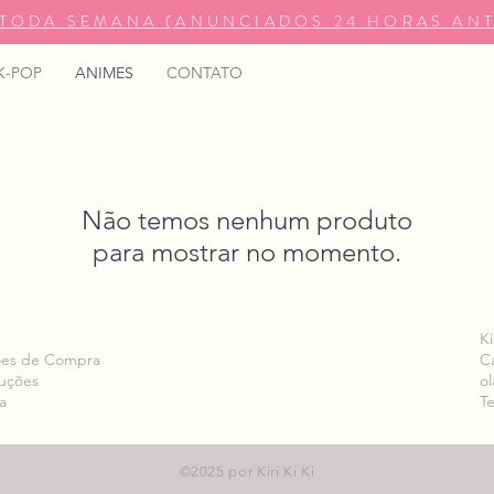
TODA SEMANA (ANUNCIADOS 24 HORAS ANT
K-POP
ANIMES
CONTATO
Não temos nenhum produto
para mostrar no momento.
Ki
ões de Compra
C
luções
ol
a
Te
©2025 por Kiri Ki Ki