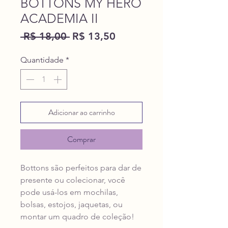
BOTTONS MY HERO
ACADEMIA II
Preço
Preço
 R$ 18,00 
R$ 13,50
normal
promocional
Quantidade
*
Adicionar ao carrinho
Comprar
Bottons são perfeitos para dar de
presente ou colecionar, você
pode usá-los em mochilas,
bolsas, estojos, jaquetas, ou
montar um quadro de coleção!