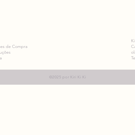
Ki
ões de Compra
C
luções
ol
a
Te
©2025 por Kiri Ki Ki