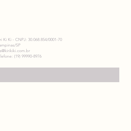
ri Ki Ki - CNPJ: 30.068.854/0001-70
ampinas/SP
a@kirikiki.com.br
lefone: (19) 99990-8976