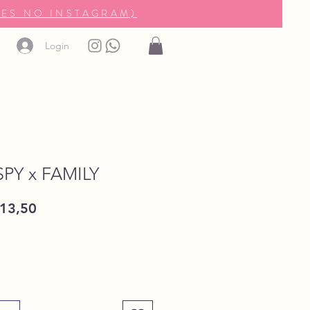
ES NO INSTAGRAM)
Login
PY x FAMILY
ço
Preço
13,50
mal
promocional