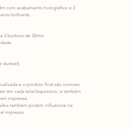
44m com acabamento holográfico e 2
nto brilhante.
 e 2 bottons de 32mm
lidade
e durável)
isualizada e o produto final são normais,
riam em cada tela/dispositivo, e também
gem impressa.
ados também podem influenciar na
al impresso.