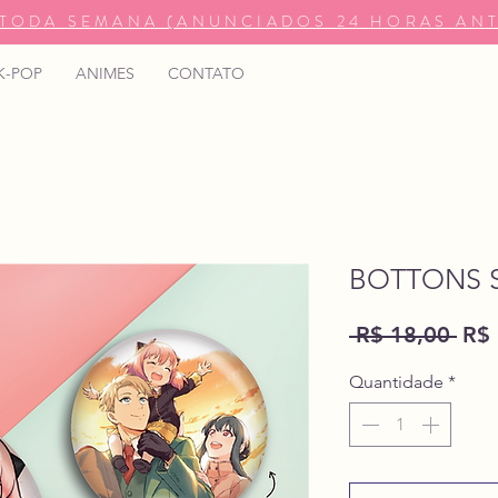
TODA SEMANA (ANUNCIADOS 24 HORAS ANT
K-POP
ANIMES
CONTATO
BOTTONS S
Pre
 R$ 18,00 
R$ 
nor
Quantidade
*