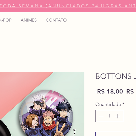
TODA SEMANA (ANUNCIADOS 24 HORAS ANT
K-POP
ANIMES
CONTATO
BOTTONS J
Pre
 R$ 18,00 
R$ 
nor
Quantidade
*