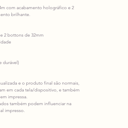
44m com acabamento holográfico e 2
nto brilhante.
 e 2 bottons de 32mm
lidade
e durável)
isualizada e o produto final são normais,
riam em cada tela/dispositivo, e também
gem impressa.
ados também podem influenciar na
al impresso.