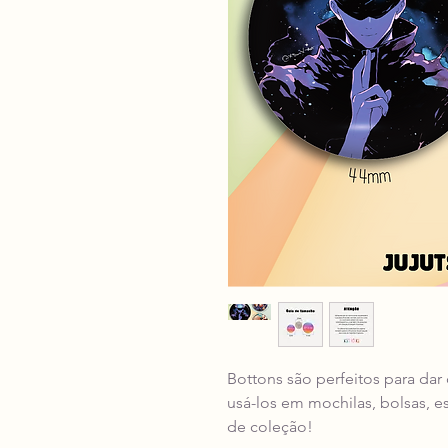
Bottons são perfeitos para dar
usá-los em mochilas, bolsas, e
de coleção!