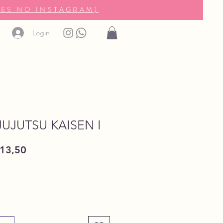
ES NO INSTAGRAM)
Login
UJUTSU KAISEN I
ço
Preço
13,50
mal
promocional