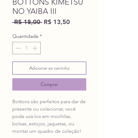
BOTTONS KIMETSU
NO YAIBA III
Preço
Preço
 R$ 18,00 
R$ 13,50
normal
promocional
Quantidade
*
Adicionar ao carrinho
Comprar
Bottons são perfeitos para dar de
presente ou colecionar, você
pode usá-los em mochilas,
bolsas, estojos, jaquetas, ou
montar um quadro de coleção!