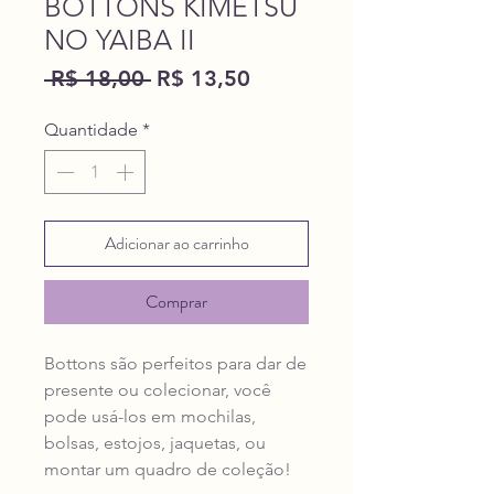
BOTTONS KIMETSU
NO YAIBA II
Preço
Preço
 R$ 18,00 
R$ 13,50
normal
promocional
Quantidade
*
Adicionar ao carrinho
Comprar
Bottons são perfeitos para dar de
presente ou colecionar, você
pode usá-los em mochilas,
bolsas, estojos, jaquetas, ou
montar um quadro de coleção!