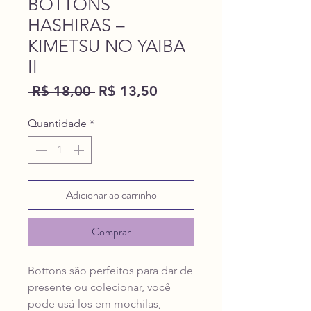
BOTTONS
HASHIRAS –
KIMETSU NO YAIBA
II
Preço
Preço
 R$ 18,00 
R$ 13,50
normal
promocional
Quantidade
*
Adicionar ao carrinho
Comprar
Bottons são perfeitos para dar de
presente ou colecionar, você
pode usá-los em mochilas,