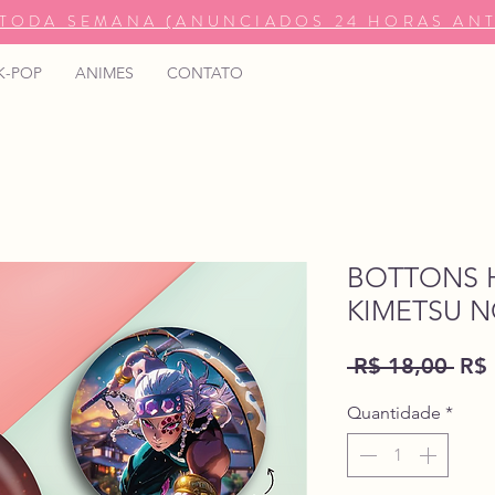
TODA SEMANA (ANUNCIADOS 24 HORAS ANT
K-POP
ANIMES
CONTATO
BOTTONS H
KIMETSU NO
Pre
 R$ 18,00 
R$ 
nor
Quantidade
*