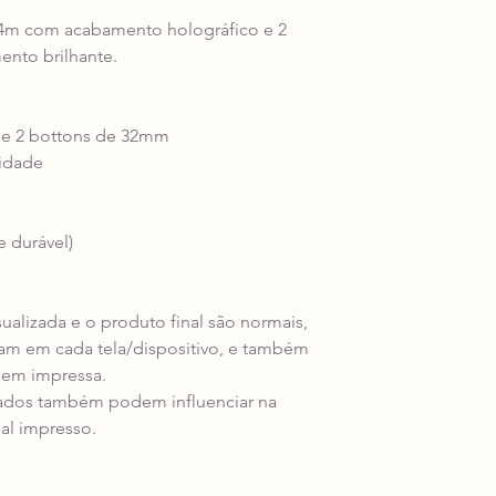
44m com acabamento holográfico e 2
nto brilhante.
 e 2 bottons de 32mm
lidade
e durável)
isualizada e o produto final são normais,
riam em cada tela/dispositivo, e também
gem impressa.
ados também podem influenciar na
al impresso.