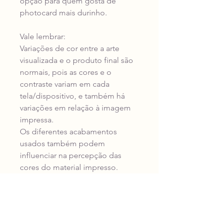
opção para quem gosta de
photocard mais durinho.
Vale lembrar:
Variações de cor entre a arte
visualizada e o produto final são
normais, pois as cores e o
contraste variam em cada
tela/dispositivo, e também há
variações em relação à imagem
impressa.
Os diferentes acabamentos
usados também podem
influenciar na percepção das
cores do material impresso.
Prazo de produção e envio:
Todos os nossos produtos são
produzidos e enviados no